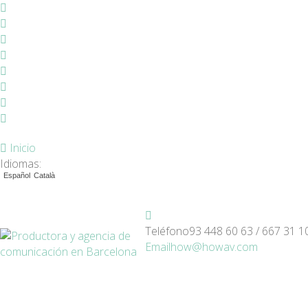
Inicio
Idiomas:
Español
Català
Teléfono
93 448 60 63 / 667 31 1
Email
how@howav.com