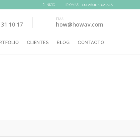
INICIO
IDIOMAS:
ESPAÑOL
CATALÀ
EMAIL
 31 10 17
how@howav.com
RTFOLIO
CLIENTES
BLOG
CONTACTO