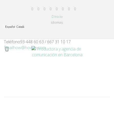
Inicio
Idiomas:
Español
Català
Teléfono
93 448 60 63 / 667 31 10 17
Email
how@howav.com