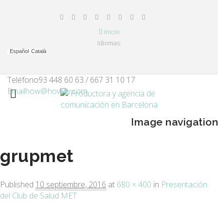
Inicio
Idiomas:
Español
Català
Teléfono
93 448 60 63 / 667 31 10 17
Email
how@howav.com
Image navigation
grupmet
Published
10 septiembre, 2016
at
680 × 400
in
Presentación
del Club de Salud MET