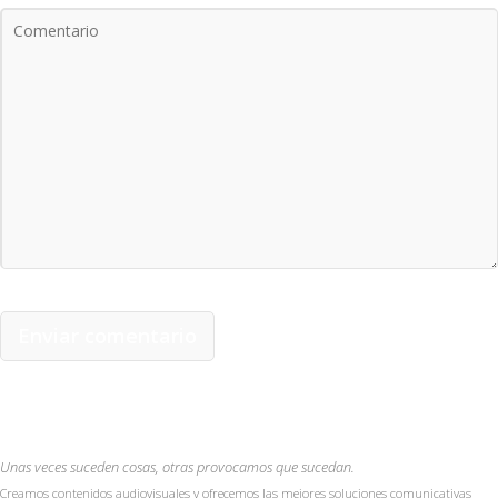
Unas veces suceden cosas, otras provocamos que sucedan.
Creamos contenidos audiovisuales y ofrecemos las mejores soluciones comunicativas