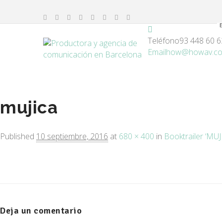
Teléfono
93 448 60 6
Email
how@howav.c
mujica
Published
10 septiembre, 2016
at
680 × 400
in
Booktrailer ‘MUJ
Deja un comentario