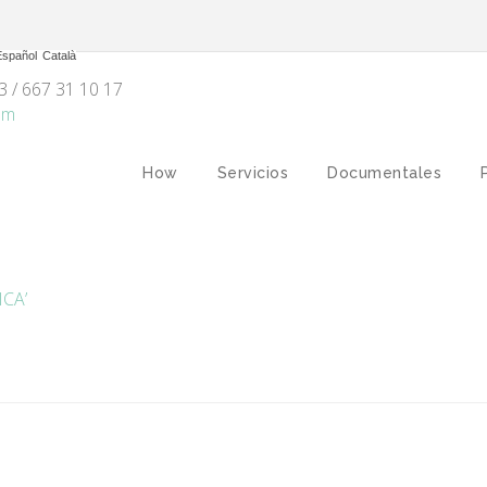
Español
Català
3 / 667 31 10 17
om
How
Servicios
Documentales
ICA’