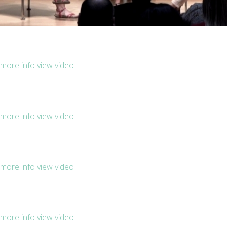
more info
view video
more info
view video
more info
view video
more info
view video