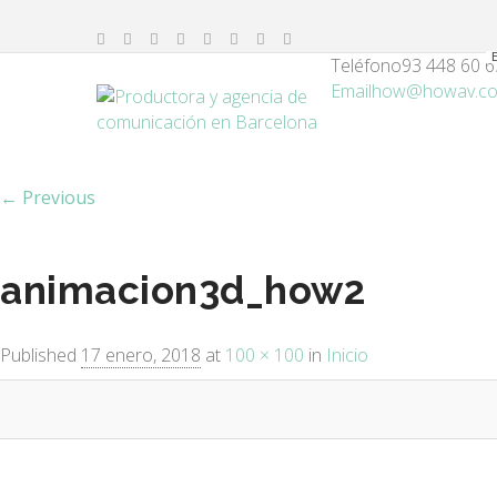
Teléfono
93 448 60 6
Email
how@howav.c
Image navigation
← Previous
animacion3d_how2
Published
17 enero, 2018
at
100 × 100
in
Inicio