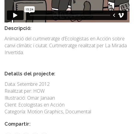
Descripció:
Animació del curtmetratge d’Ecologistas en Acción sobre
canvi climàtic i ciutat. Curtmetratge realitzat per La Mirada
Invertida.
Detalls del projecte:
Data: Setembre 2012
Realitzat per: HOW
Il·lustració: Omar Janaan
Client: Ecologistas en Acción
Categoría: Motion Graphics, Documental
Compartir: