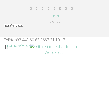
Inici
Idiomas:
Español
Català
Telèfon
93 448 60 63 / 667 31 10 17
Email
how@howav.com