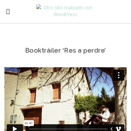
Booktràiler ‘Res a perdre’